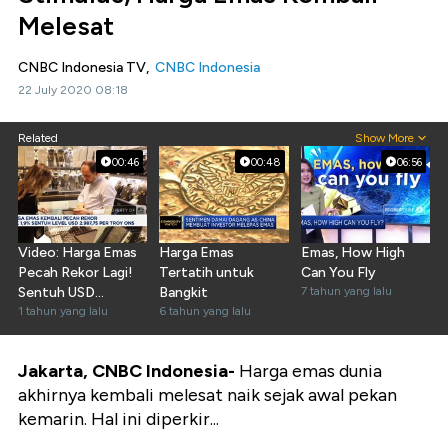
Melesat
CNBC Indonesia TV,
CNBC Indonesia
22 July 2020 08:18
Related
Show More
00:46
00:48
06:56
Video: Harga Emas
Harga Emas
Emas, How High
Pecah Rekor Lagi!
Tertatih untuk
Can You Fly
Sentuh USD
Bangkit
7 tahun yang lalu
2.987,75 per Troy
1 tahun yang lalu
6 tahun yang lalu
Ons
Jakarta, CNBC Indonesia-
Harga emas dunia
akhirnya kembali melesat naik sejak awal pekan
kemarin. Hal ini diperkir...