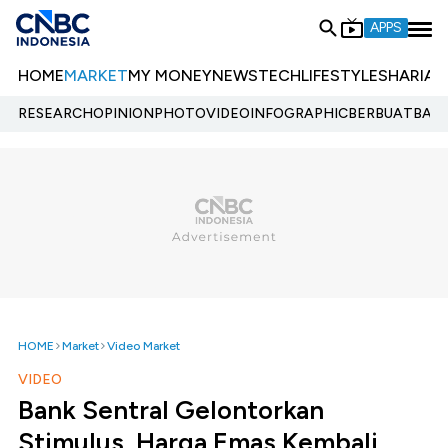
APPS
HOME
MARKET
MY MONEY
NEWS
TECH
LIFESTYLE
SHARIA
E
RESEARCH
OPINION
PHOTO
VIDEO
INFOGRAPHIC
BERBUATBAIK.
HOME
Market
Video Market
VIDEO
Bank Sentral Gelontorkan
Stimulus, Harga Emas Kembali