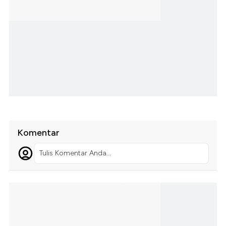
Komentar
Tulis Komentar Anda...