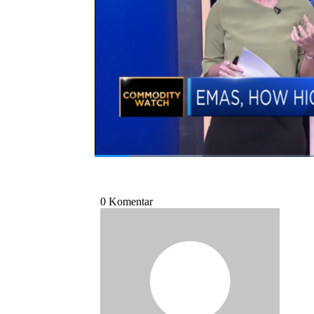
berikut ini.
Bagikan:
#emas
#harga emas