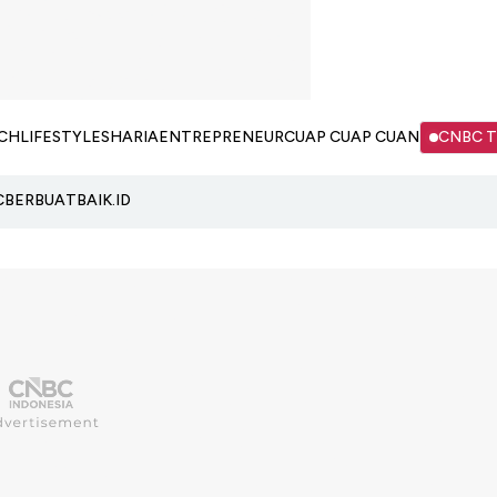
CH
LIFESTYLE
SHARIA
ENTREPRENEUR
CUAP CUAP CUAN
CNBC 
C
BERBUATBAIK.ID