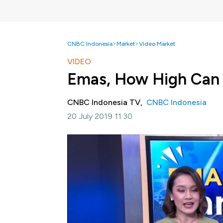
CNBC Indonesia
Market
Video Market
VIDEO
Emas, How High Can 
CNBC Indonesia TV,
CNBC Indonesia
20 July 2019 11:30
Jakarta, CNBC Indonesia-
Harga emas dunia
sudah mencapai rekor tertinggi tahunan di aw
lain ketidakpastian global yang mendorong 
investasi aset aman atau safehaven. Bahkan 
silau di Rp 900.000 per gram. Apa saja fakt
Safrina Nasution akan menjelaskan dalam p