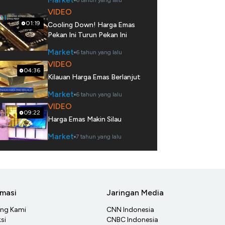
6 tahun yang lalu
VIDEO
01:19
Cooling Down! Harga Emas
Pekan Ini Turun Pekan Ini
Market
6 tahun yang lalu
VIDEO
04:36
Kilauan Harga Emas Berlanjut
Market
6 tahun yang lalu
VIDEO
09:22
Harga Emas Makin Silau
Market
7 tahun yang lalu
rmasi
Jaringan Media
ang Kami
CNN Indonesia
si
CNBC Indonesia