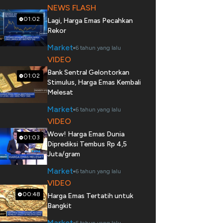
NEWS FLASH
01:02
Lagi, Harga Emas Pecahkan
Rekor
Market
6 tahun yang lalu
VIDEO
Bank Sentral Gelontorkan
01:02
Stimulus, Harga Emas Kembali
Melesat
Market
6 tahun yang lalu
VIDEO
Wow! Harga Emas Dunia
01:03
Diprediksi Tembus Rp 4,5
Juta/gram
Market
6 tahun yang lalu
VIDEO
00:48
Harga Emas Tertatih untuk
Bangkit
Market