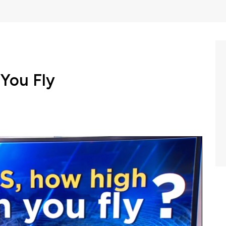
You Fly
 diprediksi terus naik hingga akhir tahun ini meskipun
al juli kemarin. Seiring dengan beberapa faktor antara
naik permintaan terhadap emas sebagai komoditas
akhir tahun iniharga emas dunia diprediksi bisa semakin
or faktor yang mempengaruhi kilau harga emas dunia?
rogram Closing Bell CNBC Indonesia (Senin, 15/07/2019)