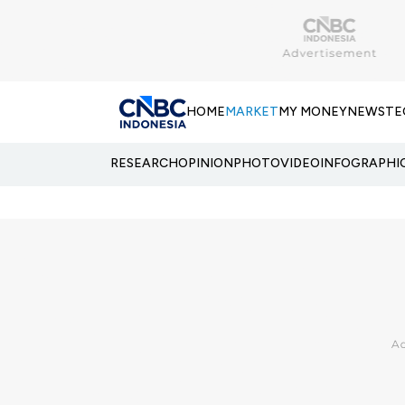
HOME
MARKET
MY MONEY
NEWS
TE
RESEARCH
OPINION
PHOTO
VIDEO
INFOGRAPHI