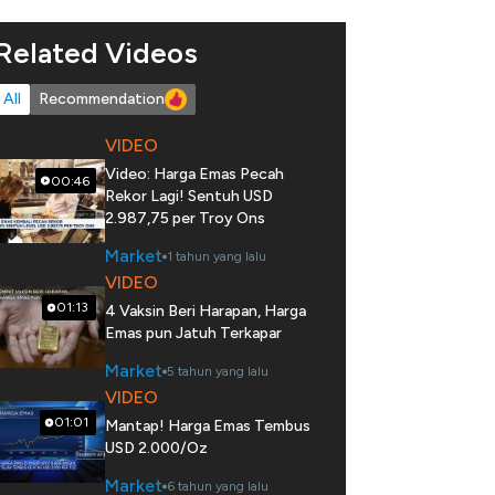
Related Videos
All
Recommendation
VIDEO
Video: Harga Emas Pecah
00:46
Rekor Lagi! Sentuh USD
2.987,75 per Troy Ons
Market
1 tahun yang lalu
VIDEO
01:13
4 Vaksin Beri Harapan, Harga
Emas pun Jatuh Terkapar
Market
5 tahun yang lalu
VIDEO
01:01
Mantap! Harga Emas Tembus
USD 2.000/Oz
Market
6 tahun yang lalu