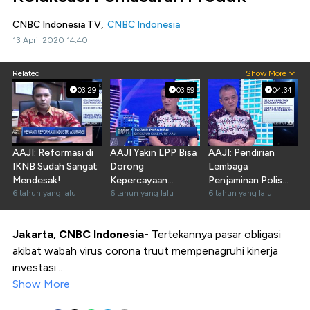
CNBC Indonesia TV,
CNBC Indonesia
13 April 2020 14:40
Related
Show More
03:29
03:59
04:34
AAJI: Reformasi di
AAJI Yakin LPP Bisa
AAJI: Pendirian
IKNB Sudah Sangat
Dorong
Lembaga
Mendesak!
Kepercayaan
Penjaminan Polis
6 tahun yang lalu
Nasabah pada
6 tahun yang lalu
Sesuai UU 40/2014
6 tahun yang lalu
Asuransi
Jakarta, CNBC Indonesia-
Tertekannya pasar obligasi
akibat wabah virus corona truut mempenagruhi kinerja
investasi...
Show More