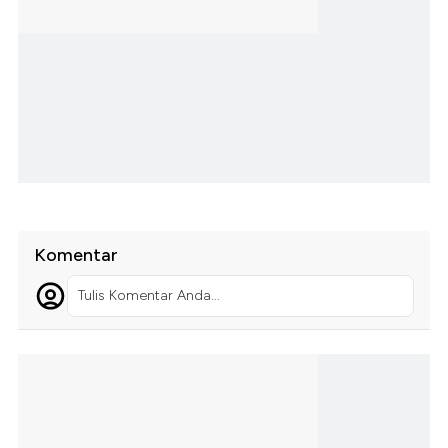
Komentar
Tulis Komentar Anda...