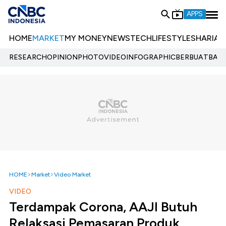
APPS
HOME
MARKET
MY MONEY
NEWS
TECH
LIFESTYLE
SHARIA
E
RESEARCH
OPINION
PHOTO
VIDEO
INFOGRAPHIC
BERBUATBAIK.
HOME
Market
Video Market
VIDEO
Terdampak Corona, AAJI Butuh
Relaksasi Pemasaran Produk