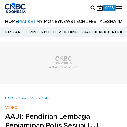
APPS
HOME
MARKET
MY MONEY
NEWS
TECH
LIFESTYLE
SHARIA
E
RESEARCH
OPINION
PHOTO
VIDEO
INFOGRAPHIC
BERBUATBAIK.
HOME
Market
Video Market
VIDEO
AAJI: Pendirian Lembaga
Penjaminan Polis Sesuai UU