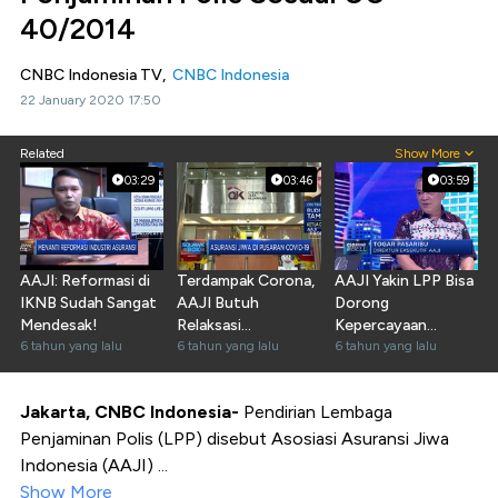
40/2014
CNBC Indonesia TV,
CNBC Indonesia
22 January 2020 17:50
Related
Show More
03:29
03:46
03:59
AAJI: Reformasi di
Terdampak Corona,
AAJI Yakin LPP Bisa
IKNB Sudah Sangat
AAJI Butuh
Dorong
Mendesak!
Relaksasi
Kepercayaan
6 tahun yang lalu
Pemasaran Produk
6 tahun yang lalu
Nasabah pada
6 tahun yang lalu
Asuransi
Jakarta, CNBC Indonesia-
Pendirian Lembaga
Penjaminan Polis (LPP) disebut Asosiasi Asuransi Jiwa
Indonesia (AAJI) ...
Show More