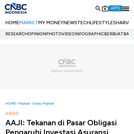
APPS
HOME
MARKET
MY MONEY
NEWS
TECH
LIFESTYLE
SHARIA
E
RESEARCH
OPINION
PHOTO
VIDEO
INFOGRAPHIC
BERBUATBAIK.
HOME
Market
Video Market
VIDEO
AAJI: Tekanan di Pasar Obligasi
Pengaruhi Investasi Asuransi