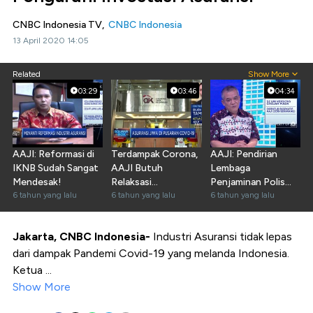
CNBC Indonesia TV,
CNBC Indonesia
13 April 2020 14:05
Related
Show More
03:29
03:46
04:34
AAJI: Reformasi di
Terdampak Corona,
AAJI: Pendirian
IKNB Sudah Sangat
AAJI Butuh
Lembaga
Mendesak!
Relaksasi
Penjaminan Polis
6 tahun yang lalu
Pemasaran Produk
6 tahun yang lalu
Sesuai UU 40/2014
6 tahun yang lalu
Jakarta, CNBC Indonesia-
Industri Asuransi tidak lepas
dari dampak Pandemi Covid-19 yang melanda Indonesia.
Ketua ...
Show More