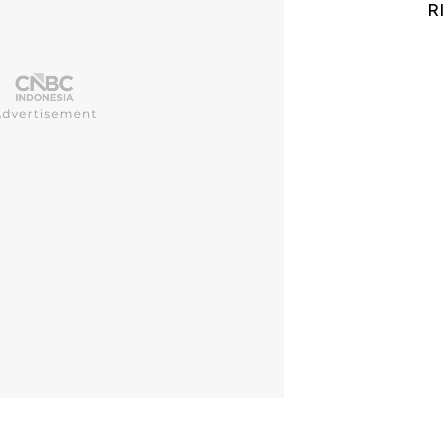
Alas Kaki Tumbuh Double Digit
RI