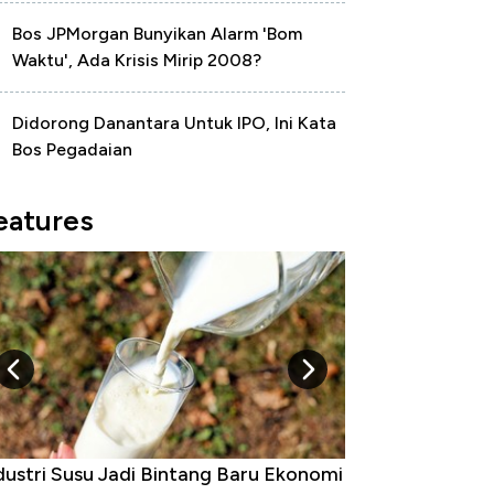
Bos JPMorgan Bunyikan Alarm 'Bom
Waktu', Ada Krisis Mirip 2008?
Didorong Danantara Untuk IPO, Ini Kata
Bos Pegadaian
eatures
dustri Susu Jadi Bintang Baru Ekonomi
5 Raja Ekonomi 