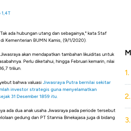
p 1,4T
. Tak ada hubungan utang dan sebagainya," kata Staf
di Kementerian BUMN Kamis, (9/1/2020).
M
 Jiwasraya akan mendapatkan tambahan likuiditas untuk
bahnya. Perlu diketahui, hingga Februari kemarin, nilai
,7 triliun.
1.
yebut bahwa valuasi
Jiwasraya Putra bernilai sekitar
jumlah investor strategis guna menyelamatkan
2.
sejak
31 Desember 1859 itu.
a ada dua anak usaha Jiwasraya pada periode tersebut
elolaan gedung dan PT Stannia Binekajasa juga di bidang
3.