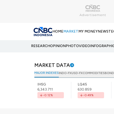
HOME
MARKET
MY MONEY
NEWS
TE
RESEARCH
OPINION
PHOTO
VIDEO
INFOGRAPHI
MARKET DATA
MAJOR INDEXES
INDO-FX
USD-FX
COMMODITIES
BOND
IHSG
LQ45
6,343.711
630.859
-0.12
%
-0.49
%