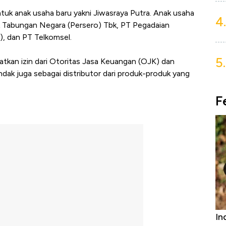
uk anak usaha baru yakni Jiwasraya Putra. Anak usaha
4.
nk Tabungan Negara (Persero) Tbk, PT Pegadaian
), dan PT Telkomsel.
5.
kan izin dari Otoritas Jasa Keuangan (OJK) dan
dak juga sebagai distributor dari produk-produk yang
F
Bangkit dari Kubur! Bisnis Furniture &
In