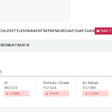
CH
LIFESTYLE
SHARIA
ENTREPRENEUR
CUAP CUAP CUAN
CNBC 
C
BERBUATBAIK.ID
S
JII
Pefindo i-Grade
Sri-Kehati
380.533
157.424
307.881
-0.68
%
-0.41
%
-0.02
%