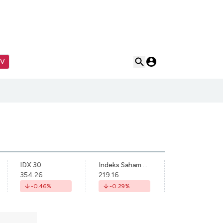
TV
IDX 30
Indeks Saham Syariah Indonesia
354.26
219.16
-0.46
%
-0.29
%