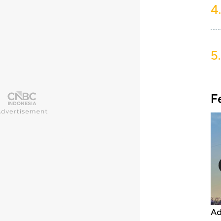
4.
5.
F
 Ekspor, Harga
Adu Panas Kinerja Emiten Minyak