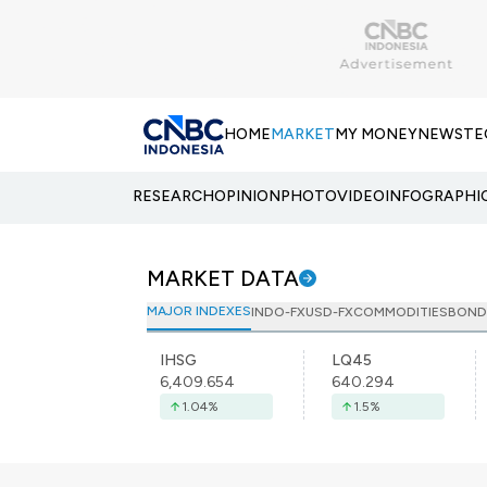
HOME
MARKET
MY MONEY
NEWS
TE
RESEARCH
OPINION
PHOTO
VIDEO
INFOGRAPHI
MARKET DATA
MAJOR INDEXES
INDO-FX
USD-FX
COMMODITIES
BOND
IHSG
LQ45
6,409.654
640.294
1.04
%
1.5
%