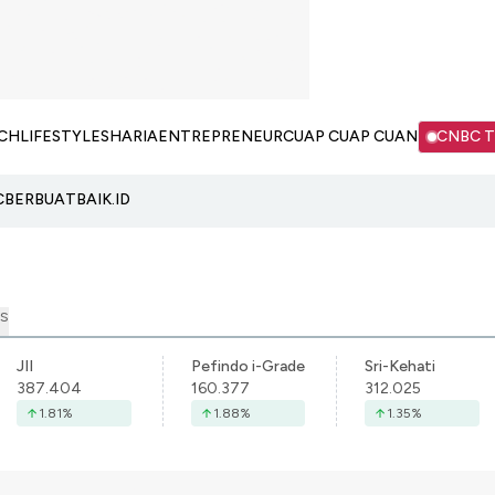
CH
LIFESTYLE
SHARIA
ENTREPRENEUR
CUAP CUAP CUAN
CNBC 
C
BERBUATBAIK.ID
S
JII
Pefindo i-Grade
Sri-Kehati
387.404
160.377
312.025
1.81
%
1.88
%
1.35
%