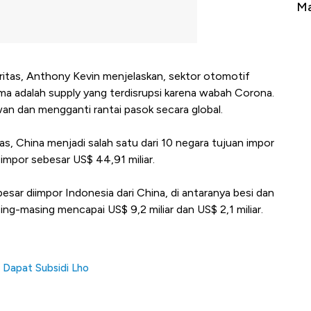
ke Zona Berbahaya
Mana yang Cuannya Paling Men
uritas, Anthony Kevin menjelaskan, sektor otomotif
ma adalah supply yang terdisrupsi karena wabah Corona.
awan dan mengganti rantai pasok secara global.
as, China menjadi salah satu dari 10 negara tujuan impor
impor sebesar US$ 44,91 miliar.
besar diimpor Indonesia dari China, di antaranya besi dan
asing-masing mencapai US$ 9,2 miliar dan US$ 2,1 miliar.
 Dapat Subsidi Lho