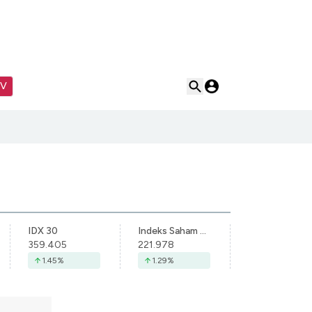
TV
IDX 30
Indeks Saham Syariah Indonesia
359.405
221.978
1.45
%
1.29
%