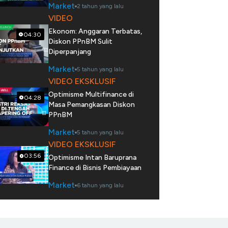
Market
2 tahun yang lalu
VIDEO
Ekonom: Anggaran Terbatas,
04:30
Diskon PPnBM Sulit
Diperpanjang
Market
5 tahun yang lalu
VIDEO EKSKLUSIF
Optimisme Multifinance di
04:28
Masa Pemangkasan Diskon
PPnBM
Market
5 tahun yang lalu
VIDEO EKSKLUSIF
03:56
Optimisme Intan Baruprana
Finance di Bisnis Pembiayaan
Market
6 tahun yang lalu