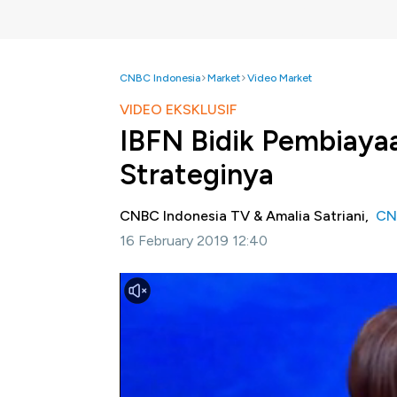
CNBC Indonesia
Market
Video Market
VIDEO EKSKLUSIF
IBFN Bidik Pembiayaa
Strateginya
CNBC Indonesia TV & Amalia Satriani,
CN
16 February 2019 12:40
Jakarta, CNBC Indonesia -
PT Intan Barup
dapat tembus hingga Rp 200 Miliar di 2019.
komoditas sehingga perusahaan terbelit ut
Intan Baruprana Finance, Carolina Dina Ru
pembiayaan ke berbagai sektor usaha produk