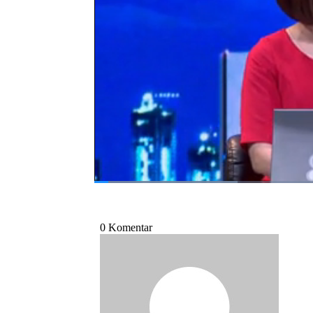
Saksikan selengkapnya dalam wawancara eks
Presiden Direktur Intan Baruprana Finance d
video berikut ini.
Bagikan:
#ibfn
#pembiayaan
#multifinance
#i