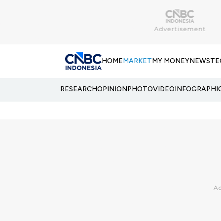
HOME
MARKET
MY MONEY
NEWS
TE
RESEARCH
OPINION
PHOTO
VIDEO
INFOGRAPHI