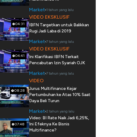
Market
1 tahun yang lalu
VIDEO EKSKLUSIF
04:31
IBFN Targetkan untuk Balikkan
Rugi Jadi Laba di 2019
Market
7 tahun yang lalu
VIDEO EKSKLUSIF
04:41
Ini Klarifikasi IBFN Terkait
Pencabutan Izin Syariah OJK
Market
7 tahun yang lalu
VIDEO
Jurus Multifinance Kejar
08:28
Pertumbuhan ke Atas 10% Saat
Daya Beli Turun
Market
2 tahun yang lalu
Video: BI Rate Naik Jadi 6,25%,
Ini Efeknya Ke Bisnis
07:48
Multifinance?