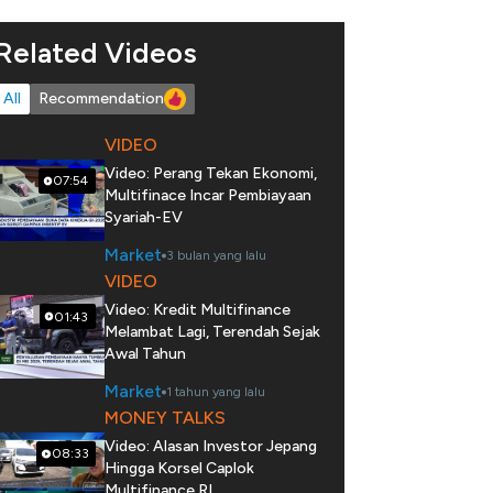
Related Videos
All
Recommendation
VIDEO
Video: Perang Tekan Ekonomi,
07:54
Multifinace Incar Pembiayaan
Syariah-EV
Market
3 bulan yang lalu
VIDEO
Video: Kredit Multifinance
01:43
Melambat Lagi, Terendah Sejak
Awal Tahun
Market
1 tahun yang lalu
MONEY TALKS
Video: Alasan Investor Jepang
08:33
Hingga Korsel Caplok
Multifinance RI