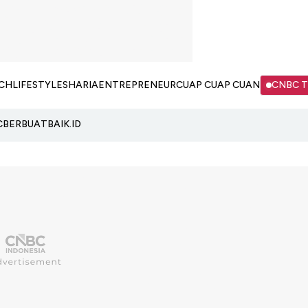
CH
LIFESTYLE
SHARIA
ENTREPRENEUR
CUAP CUAP CUAN
CNBC 
C
BERBUATBAIK.ID