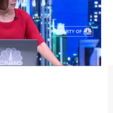
klusif Hera F Haryn dengan Carolina Dina Rusdiana,
i Closing Bell, CNBC Indonesia (Jumat, 15/02/2019) di
ntan baruprana finance