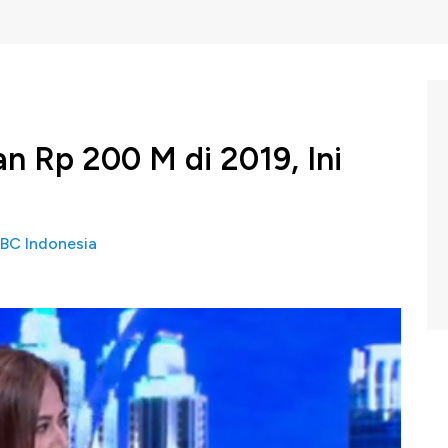
n Rp 200 M di 2019, Ini
BC Indonesia
rana Finance Tbk (
IDX: IBFN
) menargetkan pembiayaan
Sempat mengalami kesulitan karena anjloknya harga
ang hingga triliunan rupiah
, namun Presiden Direktur
sdiana mengaku perusahaannya akan giat menyalurkan
tif.