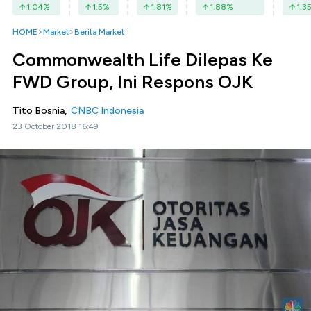
1.04
%
1.5
%
1.81
%
1.88
%
1.3
HOME
Market
Berita Market
Commonwealth Life Dilepas Ke
FWD Group, Ini Respons OJK
Tito Bosnia,
CNBC Indonesia
23 October 2018 16:49