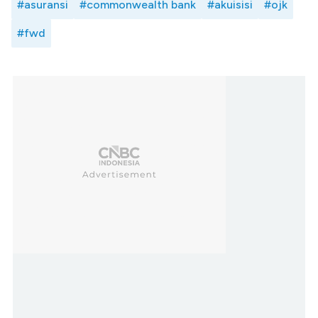
#asuransi
#commonwealth bank
#akuisisi
#ojk
#fwd