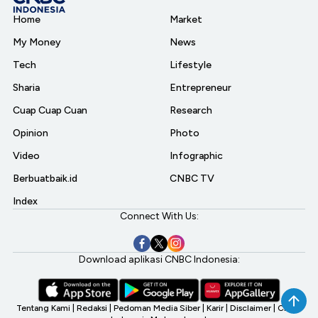
Home
Market
My Money
News
Tech
Lifestyle
Sharia
Entrepreneur
Cuap Cuap Cuan
Research
Opinion
Photo
Video
Infographic
Berbuatbaik.id
CNBC TV
Index
Connect With Us:
Download aplikasi CNBC Indonesia:
Tentang Kami
|
Redaksi
|
Pedoman Media Siber
|
Karir
|
Disclaimer
|
CNBC