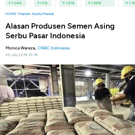
1.04
%
1.5
%
1.81
%
1.88
%
1.3
HOME
Market
Berita Market
Alasan Produsen Semen Asing
Serbu Pasar Indonesia
Monica Wareza,
CNBC Indonesia
20 July 2018 10:39