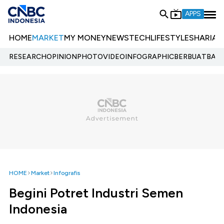
APPS
HOME
MARKET
MY MONEY
NEWS
TECH
LIFESTYLE
SHARIA
E
RESEARCH
OPINION
PHOTO
VIDEO
INFOGRAPHIC
BERBUATBAIK.
HOME
Market
Infografis
Begini Potret Industri Semen
Indonesia