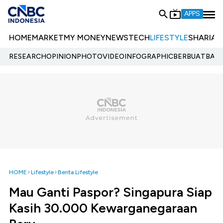
APPS
HOME
MARKET
MY MONEY
NEWS
TECH
LIFESTYLE
SHARIA
E
RESEARCH
OPINION
PHOTO
VIDEO
INFOGRAPHIC
BERBUATBAIK.
HOME
Lifestyle
Berita Lifestyle
Mau Ganti Paspor? Singapura Siap
Kasih 30.000 Kewarganegaraan