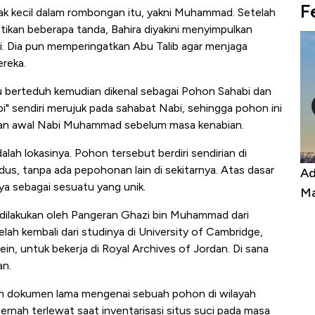
F
k kecil dalam rombongan itu, yakni Muhammad. Setelah
ikan beberapa tanda, Bahira diyakini menyimpulkan
i. Dia pun memperingatkan Abu Talib agar menjaga
reka.
 berteduh kemudian dikenal sebagai Pohon Sahabi dan
bi" sendiri merujuk pada sahabat Nabi, sehingga pohon ini
lanan awal Nabi Muhammad sebelum masa kenabian.
ah lokasinya. Pohon tersebut berdiri sendirian di
us, tanpa ada pepohonan lain di sekitarnya. Atas dasar
Kongo Tutup Keran Ekspor, Harga
Ad
a sebagai sesuatu yang unik.
Tembaga Terbang ke Zona Berbahaya
Ma
 dilakukan oleh Pangeran Ghazi bin Muhammad dari
elah kembali dari studinya di University of Cambridge,
n, untuk bekerja di Royal Archives of Jordan. Di sana
an.
n dokumen lama mengenai sebuah pohon di wilayah
rnah terlewat saat inventarisasi situs suci pada masa