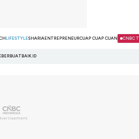
CH
LIFESTYLE
SHARIA
ENTREPRENEUR
CUAP CUAP CUAN
CNBC 
C
BERBUATBAIK.ID