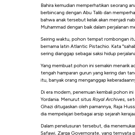
Bahira kemudian memperhatikan seorang ana
berbincang dengan Abu Talib dan memperhat
bahwa anak tersebut kelak akan menjadi nab
Muhammad dengan baik dalam perjalanan me
Seiring waktu, pohon tempat rombongan itu
bernama latin Atlantic Pistachio. Kata "saha
sering dianggap sebagai saksi hidup perja
Yang membuat pohon ini semakin menarik adal
tengah hamparan gurun yang kering dan tand
itu, banyak orang menganggap keberadaanny
Di era modern, penemuan kembali pohon ini
Yordania. Menurut situs
Royal Archives,
set
Ghazi ditugaskan oleh pamannya, Raja Hussei
dia mempelajari berbagai arsip sejarah keraja
Dalam penelusuran tersebut, dia menemuka
Safawi, Zarqa Governorate, yang ternyata pe