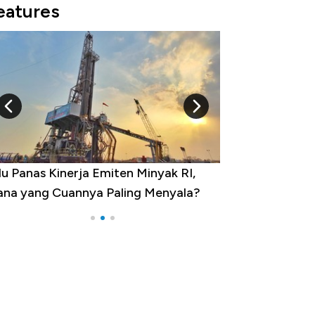
eatures
u Panas Kinerja Emiten Minyak RI,
10 Provinsi den
na yang Cuannya Paling Menyala?
Pengangguran Te