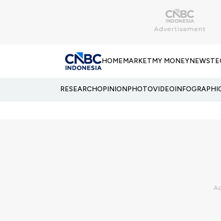
HOME
MARKET
MY MONEY
NEWS
TE
RESEARCH
OPINION
PHOTO
VIDEO
INFOGRAPHI