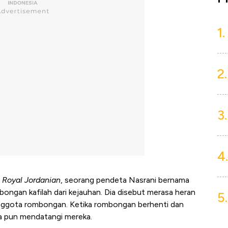
1.
2.
3.
4.
s
Royal Jordanian
, seorang pendeta Nasrani bernama
mbongan kafilah dari kejauhan. Dia disebut merasa heran
5.
anggota rombongan. Ketika rombongan berhenti dan
ra pun mendatangi mereka.