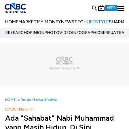
APPS
HOME
MARKET
MY MONEY
NEWS
TECH
LIFESTYLE
SHARIA
E
RESEARCH
OPINION
PHOTO
VIDEO
INFOGRAPHIC
BERBUATBAIK.
HOME
Lifestyle
Berita Lifestyle
CNBC INSIGHT
Ada "Sahabat" Nabi Muhammad
yang Masih Hidup, Di Sini