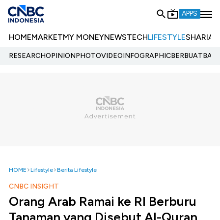
APPS
HOME
MARKET
MY MONEY
NEWS
TECH
LIFESTYLE
SHARIA
E
RESEARCH
OPINION
PHOTO
VIDEO
INFOGRAPHIC
BERBUATBAIK.
HOME
Lifestyle
Berita Lifestyle
CNBC INSIGHT
Orang Arab Ramai ke RI Berburu
Tanaman yang Disebut Al-Quran