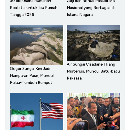
30 Ide Usaha Rumahan
Gaji dan Bonus Paskibraka
Realistis untuk Ibu Rumah
Nasional yang Bertugas di
Tangga 2026
Istana Negara
Air Sungai Cisadane Hilang
Geger Sungai Kini Jadi
Misterius, Muncul Batu-batu
Hamparan Pasir, Muncul
Raksasa
Pulau-Tumbuh Rumput