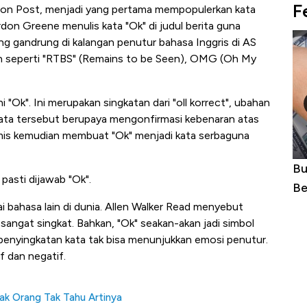
F
ston Post, menjadi yang pertama mempopulerkan kata
don Greene menulis kata "Ok" di judul berita guna
ng gandrung di kalangan penutur bahasa Inggris di AS
tan seperti "RTBS" (Remains to be Seen), OMG (Oh My
"Ok". Ini merupakan singkatan dari "oll korrect", ubahan
a, kata tersebut berupaya mengonfirmasi kebenaran atas
amis kemudian membuat "Ok" menjadi kata serbaguna
Harga
10 Provinsi dengan Tingkat
Bu
pasti dijawab "Ok".
erbahaya
Pengangguran Tertinggi, Ada Jakarta
Be
i bahasa lain di dunia. Allen Walker Read menyebut
angat singkat. Bahkan, "Ok" seakan-akan jadi simbol
n penyingkatan kata tak bisa menunjukkan emosi penutur.
f dan negatif.
yak Orang Tak Tahu Artinya