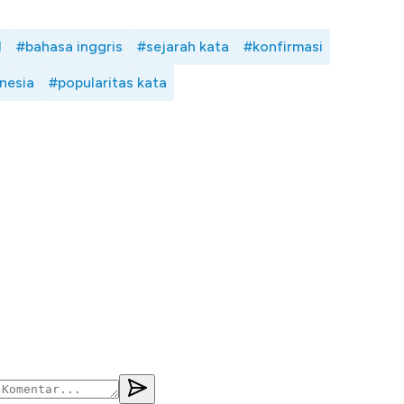
l
#bahasa inggris
#sejarah kata
#konfirmasi
nesia
#popularitas kata