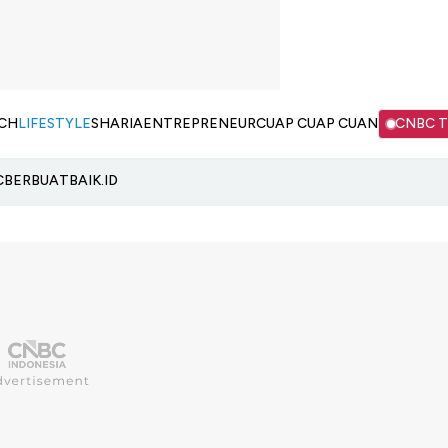
CH
LIFESTYLE
SHARIA
ENTREPRENEUR
CUAP CUAP CUAN
CNBC 
C
BERBUATBAIK.ID