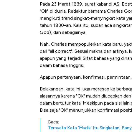
Pada 23 Maret 1839, surat kabar di AS, Bo
"Ok" di dunia. Redaktur bernama Charles Gor
mengikuti trend singkat-menyingkat kata ya
tahun 1830-an. Kala itu, sudah ada singka
God), dan sebagainya.
Nah, Charles mempopulerkan kata baru, yakni 
dari "all correct". Sesuai makna dan artiny
apapun yang terjadi. Sifat bahasa yang din
dalam bahasa Inggris.
Kongo Tutup Keran Ekspor, 
Apapun pertanyaan, konfirmasi, permintaan, 
Tembaga Terbang ke Zona B
Belakangan, kata ini juga meresap ke berbaga
alasannya karena "Ok" mudah diucapkan dan s
dalam bertutur kata. Meskipun pada sisi lai
Bisa saja "Ok" menunjukkan konfirmasi positi
Baca:
Ternyata Kata 'Mudik' Itu Singkatan, Ban