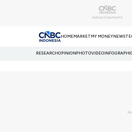
HOME
MARKET
MY MONEY
NEWS
TE
RESEARCH
OPINION
PHOTO
VIDEO
INFOGRAPHI