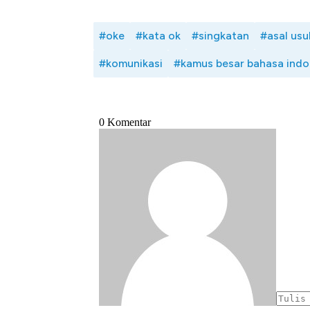
#oke
#kata ok
#singkatan
#asal usu
#komunikasi
#kamus besar bahasa indo