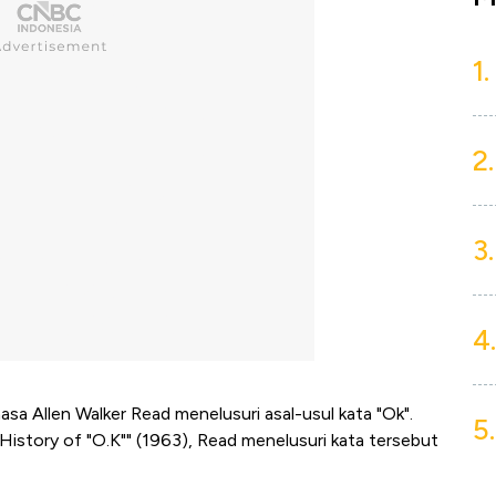
1.
2.
3.
4.
asa Allen Walker Read menelusuri asal-usul kata "Ok".
5.
 History of "O.K"" (1963), Read menelusuri kata tersebut