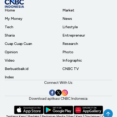
Home
Market
My Money
News
Tech
Lifestyle
Sharia
Entrepreneur
Cuap Cuap Cuan
Research
Opinion
Photo
Video
Infographic
Berbuatbaik.id
CNBC TV
Index
Connect With Us:
Download aplikasi CNBC Indonesia:
Tentang Kami
|
Redaksi
|
Pedoman Media Siber
|
Karir
|
Disclaimer
|
CNBC