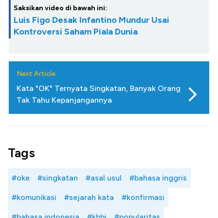
Saksikan video di bawah ini:
Luis Figo Desak Infantino Mundur Usai
Kontroversi Saham Piala Dunia
Next Article
Kata "OK" Ternyata Singkatan, Banyak Orang
Tak Tahu Kepanjangannya
Tags
#oke
#singkatan
#asal usul
#bahasa inggris
#komunikasi
#sejarah kata
#konfirmasi
#bahasa indonesia
#kbbi
#popularitas