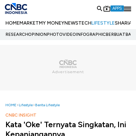
APPS
HOME
MARKET
MY MONEY
NEWS
TECH
LIFESTYLE
SHARIA
E
RESEARCH
OPINION
PHOTO
VIDEO
INFOGRAPHIC
BERBUATBAIK.
HOME
Lifestyle
Berita Lifestyle
CNBC INSIGHT
Kata 'Oke' Ternyata Singkatan, Ini
Kepanjangannya