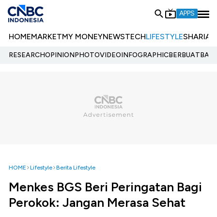
APPS
HOME
MARKET
MY MONEY
NEWS
TECH
LIFESTYLE
SHARIA
E
RESEARCH
OPINION
PHOTO
VIDEO
INFOGRAPHIC
BERBUATBAIK.
HOME
Lifestyle
Berita Lifestyle
Menkes BGS Beri Peringatan Bagi
Perokok: Jangan Merasa Sehat