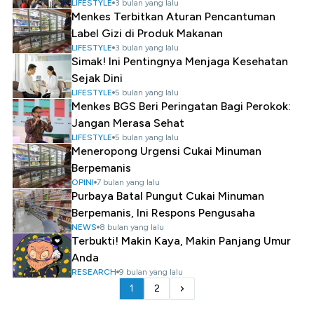
LIFESTYLE
3 bulan yang lalu
Menkes Terbitkan Aturan Pencantuman
Label Gizi di Produk Makanan
LIFESTYLE
3 bulan yang lalu
Simak! Ini Pentingnya Menjaga Kesehatan
Sejak Dini
LIFESTYLE
5 bulan yang lalu
Menkes BGS Beri Peringatan Bagi Perokok:
Jangan Merasa Sehat
LIFESTYLE
5 bulan yang lalu
Meneropong Urgensi Cukai Minuman
Berpemanis
OPINI
7 bulan yang lalu
Purbaya Batal Pungut Cukai Minuman
Berpemanis, Ini Respons Pengusaha
NEWS
8 bulan yang lalu
Terbukti! Makin Kaya, Makin Panjang Umur
Anda
RESEARCH
9 bulan yang lalu
1
2