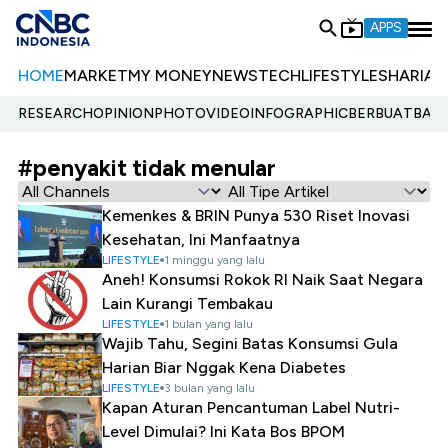
APPS
HOME
MARKET
MY MONEY
NEWS
TECH
LIFESTYLE
SHARIA
E
RESEARCH
OPINION
PHOTO
VIDEO
INFOGRAPHIC
BERBUATBAIK.
#penyakit tidak menular
Kemenkes & BRIN Punya 530 Riset Inovasi
Kesehatan, Ini Manfaatnya
LIFESTYLE
1 minggu yang lalu
Aneh! Konsumsi Rokok RI Naik Saat Negara
Lain Kurangi Tembakau
LIFESTYLE
1 bulan yang lalu
Wajib Tahu, Segini Batas Konsumsi Gula
Harian Biar Nggak Kena Diabetes
LIFESTYLE
3 bulan yang lalu
Kapan Aturan Pencantuman Label Nutri-
Level Dimulai? Ini Kata Bos BPOM