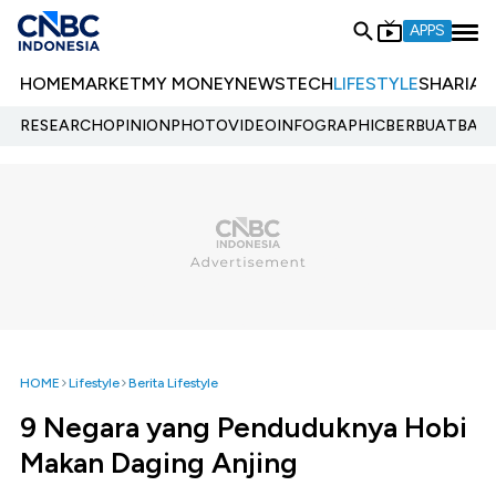
APPS
HOME
MARKET
MY MONEY
NEWS
TECH
LIFESTYLE
SHARIA
E
RESEARCH
OPINION
PHOTO
VIDEO
INFOGRAPHIC
BERBUATBAIK.
HOME
Lifestyle
Berita Lifestyle
9 Negara yang Penduduknya Hobi
Makan Daging Anjing