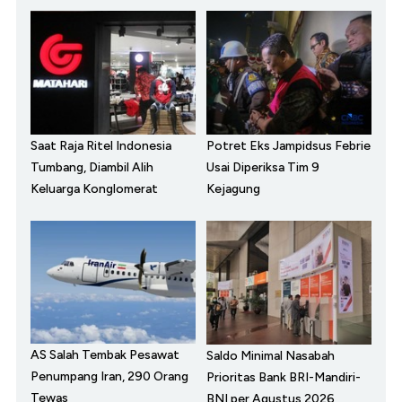
Saat Raja Ritel Indonesia
Potret Eks Jampidsus Febrie
Tumbang, Diambil Alih
Usai Diperiksa Tim 9
Keluarga Konglomerat
Kejagung
AS Salah Tembak Pesawat
Saldo Minimal Nasabah
Penumpang Iran, 290 Orang
Prioritas Bank BRI-Mandiri-
Tewas
BNI per Agustus 2026