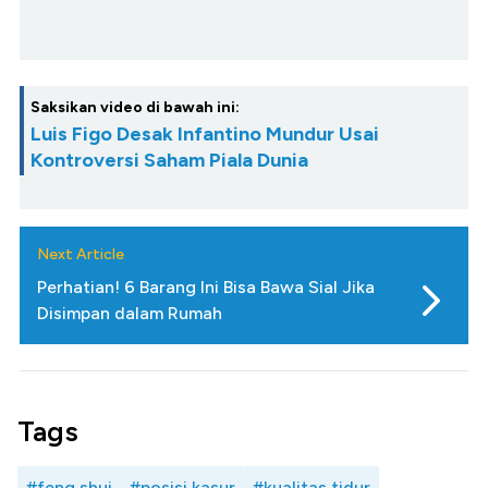
Saksikan video di bawah ini:
Luis Figo Desak Infantino Mundur Usai
Kontroversi Saham Piala Dunia
Next Article
Perhatian! 6 Barang Ini Bisa Bawa Sial Jika
Disimpan dalam Rumah
Tags
#feng shui
#posisi kasur
#kualitas tidur