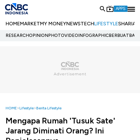
APPS
HOME
MARKET
MY MONEY
NEWS
TECH
LIFESTYLE
SHARIA
E
RESEARCH
OPINION
PHOTO
VIDEO
INFOGRAPHIC
BERBUATBAIK.
HOME
Lifestyle
Berita Lifestyle
Mengapa Rumah 'Tusuk Sate'
Jarang Diminati Orang? Ini