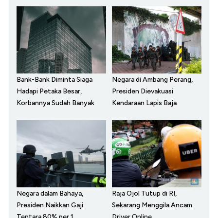
Bank-Bank Diminta Siaga
Negara di Ambang Perang,
Hadapi Petaka Besar,
Presiden Dievakuasi
Korbannya Sudah Banyak
Kendaraan Lapis Baja
Negara dalam Bahaya,
Raja Ojol Tutup di RI,
Presiden Naikkan Gaji
Sekarang Menggila Ancam
Tentara 80% per 1
Driver Online