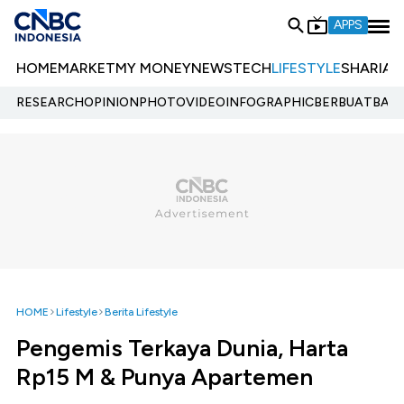
APPS
HOME
MARKET
MY MONEY
NEWS
TECH
LIFESTYLE
SHARIA
E
RESEARCH
OPINION
PHOTO
VIDEO
INFOGRAPHIC
BERBUATBAIK.
HOME
Lifestyle
Berita Lifestyle
Pengemis Terkaya Dunia, Harta
Rp15 M & Punya Apartemen