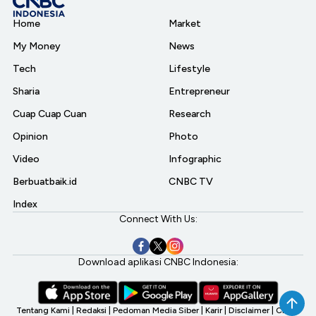
Home
Market
My Money
News
Tech
Lifestyle
Sharia
Entrepreneur
Cuap Cuap Cuan
Research
Opinion
Photo
Video
Infographic
Berbuatbaik.id
CNBC TV
Index
Connect With Us:
Download aplikasi CNBC Indonesia:
Tentang Kami
|
Redaksi
|
Pedoman Media Siber
|
Karir
|
Disclaimer
|
CNBC