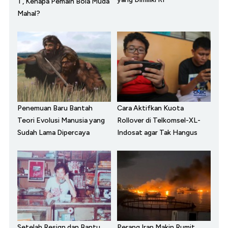
T, Kenapa Pemain Bola Muda
Mahal?
Penemuan Baru Bantah
Cara Aktifkan Kuota
Teori Evolusi Manusia yang
Rollover di Telkomsel-XL-
Sudah Lama Dipercaya
Indosat agar Tak Hangus
Setelah Resign dan Bantu
Perang Iran Makin Rumit,