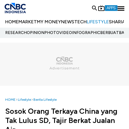
APPS
HOME
MARKET
MY MONEY
NEWS
TECH
LIFESTYLE
SHARIA
E
RESEARCH
OPINION
PHOTO
VIDEO
INFOGRAPHIC
BERBUATBAIK.
HOME
Lifestyle
Berita Lifestyle
Sosok Orang Terkaya China yang
Tak Lulus SD, Tajir Berkat Jualan