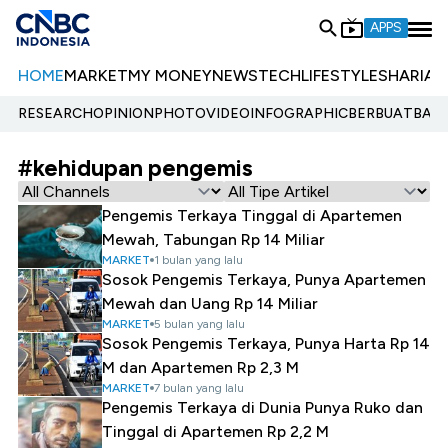
APPS
HOME
MARKET
MY MONEY
NEWS
TECH
LIFESTYLE
SHARIA
E
RESEARCH
OPINION
PHOTO
VIDEO
INFOGRAPHIC
BERBUATBAIK.
#kehidupan pengemis
Pengemis Terkaya Tinggal di Apartemen
Mewah, Tabungan Rp 14 Miliar
MARKET
1 bulan yang lalu
Sosok Pengemis Terkaya, Punya Apartemen
Mewah dan Uang Rp 14 Miliar
MARKET
5 bulan yang lalu
Sosok Pengemis Terkaya, Punya Harta Rp 14
M dan Apartemen Rp 2,3 M
MARKET
7 bulan yang lalu
Pengemis Terkaya di Dunia Punya Ruko dan
Tinggal di Apartemen Rp 2,2 M