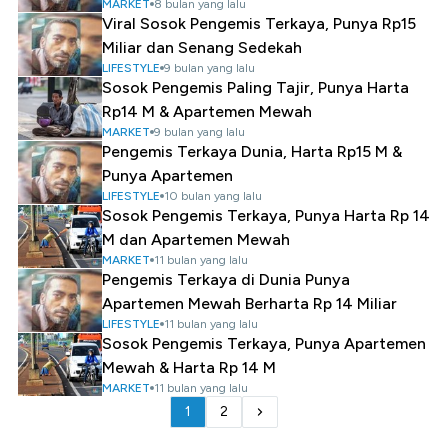
MARKET
8 bulan yang lalu
Viral Sosok Pengemis Terkaya, Punya Rp15
Miliar dan Senang Sedekah
LIFESTYLE
9 bulan yang lalu
Sosok Pengemis Paling Tajir, Punya Harta
Rp14 M & Apartemen Mewah
MARKET
9 bulan yang lalu
Pengemis Terkaya Dunia, Harta Rp15 M &
Punya Apartemen
LIFESTYLE
10 bulan yang lalu
Sosok Pengemis Terkaya, Punya Harta Rp 14
M dan Apartemen Mewah
MARKET
11 bulan yang lalu
Pengemis Terkaya di Dunia Punya
Apartemen Mewah Berharta Rp 14 Miliar
LIFESTYLE
11 bulan yang lalu
Sosok Pengemis Terkaya, Punya Apartemen
Mewah & Harta Rp 14 M
MARKET
11 bulan yang lalu
1
2