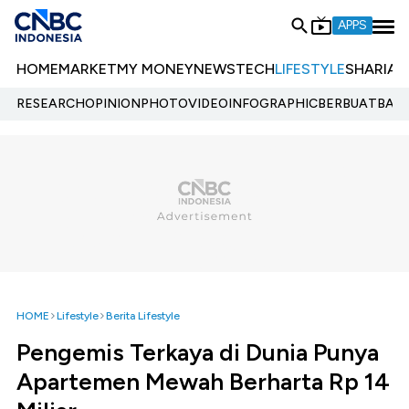
APPS
HOME
MARKET
MY MONEY
NEWS
TECH
LIFESTYLE
SHARIA
E
RESEARCH
OPINION
PHOTO
VIDEO
INFOGRAPHIC
BERBUATBAIK.
HOME
Lifestyle
Berita Lifestyle
Pengemis Terkaya di Dunia Punya
Apartemen Mewah Berharta Rp 14