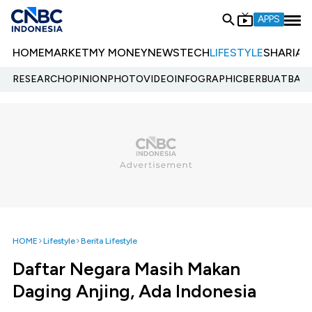
APPS
HOME
MARKET
MY MONEY
NEWS
TECH
LIFESTYLE
SHARIA
E
RESEARCH
OPINION
PHOTO
VIDEO
INFOGRAPHIC
BERBUATBAIK.
HOME
Lifestyle
Berita Lifestyle
Daftar Negara Masih Makan
Daging Anjing, Ada Indonesia