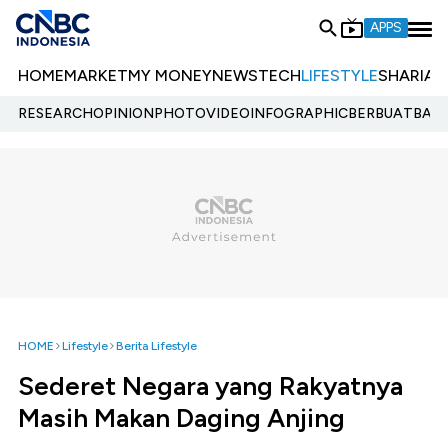
APPS
HOME
MARKET
MY MONEY
NEWS
TECH
LIFESTYLE
SHARIA
E
RESEARCH
OPINION
PHOTO
VIDEO
INFOGRAPHIC
BERBUATBAIK.
HOME
Lifestyle
Berita Lifestyle
Sederet Negara yang Rakyatnya
Masih Makan Daging Anjing