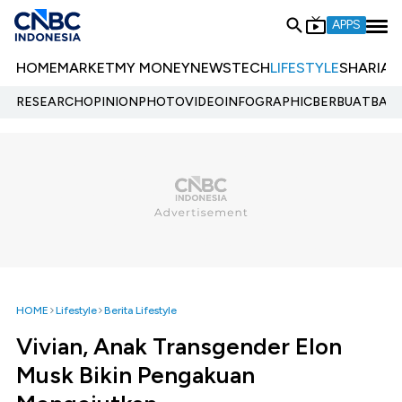
APPS
HOME
MARKET
MY MONEY
NEWS
TECH
LIFESTYLE
SHARIA
E
RESEARCH
OPINION
PHOTO
VIDEO
INFOGRAPHIC
BERBUATBAIK.
HOME
Lifestyle
Berita Lifestyle
Vivian, Anak Transgender Elon
Musk Bikin Pengakuan