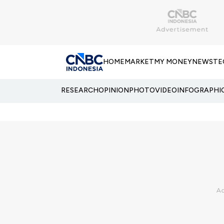
HOME
MARKET
MY MONEY
NEWS
TE
RESEARCH
OPINION
PHOTO
VIDEO
INFOGRAPHI