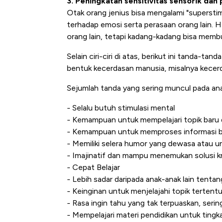
3. Peningkatan sensitivitas sensorik da
Otak orang jenius bisa mengalami "supersti
terhadap emosi serta perasaan orang lain. H
orang lain, tetapi kadang-kadang bisa memb
Selain ciri-ciri di atas, berikut ini tanda-t
bentuk kecerdasan manusia, misalnya kecerda
Sejumlah tanda yang sering muncul pada anak
- Selalu butuh stimulasi mental
- Kemampuan untuk mempelajari topik baru
- Kemampuan untuk memproses informasi b
- Memiliki selera humor yang dewasa atau un
- Imajinatif dan mampu menemukan solusi k
- Cepat Belajar
- Lebih sadar daripada anak-anak lain tentang 
- Keinginan untuk menjelajahi topik terten
- Rasa ingin tahu yang tak terpuaskan, seri
- Mempelajari materi pendidikan untuk tingka