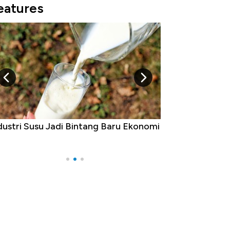
eatures
Raja Ekonomi Indonesia: Maaf, Gak
a Jawa!