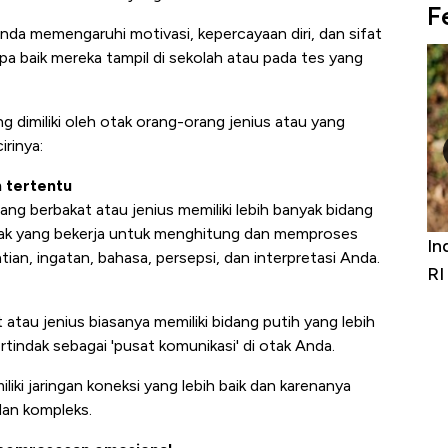
F
a memengaruhi motivasi, kepercayaan diri, dan sifat
a baik mereka tampil di sekolah atau pada tes yang
ng dimiliki oleh otak orang-orang jenius atau yang
irinya:
n tertentu
ng berbakat atau jenius memiliki lebih banyak bidang
 otak yang bekerja untuk menghitung dan memproses
niture &
Industri Susu Jadi Bintang Baru Ekonomi
5 
tian, ingatan, bahasa, persepsi, dan interpretasi Anda.
it
RI
Ad
 atau jenius biasanya memiliki bidang putih yang lebih
ertindak sebagai 'pusat komunikasi' di otak Anda.
liki jaringan koneksi yang lebih baik dan karenanya
dan kompleks.