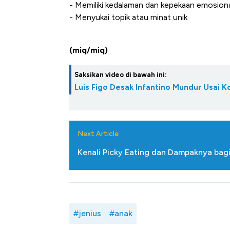
- Memiliki kedalaman dan kepekaan emosion
- Menyukai topik atau minat unik
(miq/miq)
Saksikan video di bawah ini:
Luis Figo Desak Infantino Mundur Usai K
Next Article
Kenali Picky Eating dan Dampaknya ba
#jenius
#anak