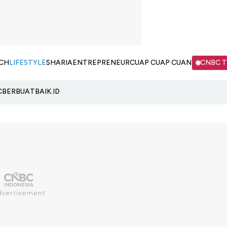
CH
LIFESTYLE
SHARIA
ENTREPRENEUR
CUAP CUAP CUAN
CNBC 
C
BERBUATBAIK.ID