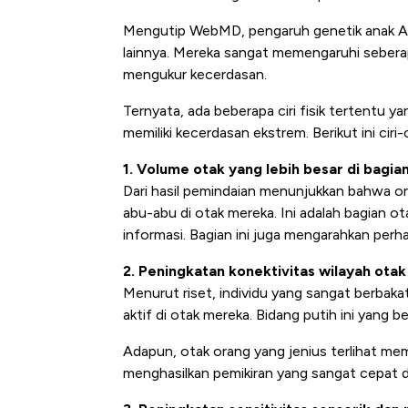
Mengutip WebMD, pengaruh genetik anak And
lainnya. Mereka sangat memengaruhi seberap
mengukur kecerdasan.
Ternyata, ada beberapa ciri fisik tertentu ya
memiliki kecerdasan ekstrem. Berikut ini ciri-c
1. Volume otak yang lebih besar di bagia
Dari hasil pemindaian menunjukkan bahwa ora
abu-abu di otak mereka. Ini adalah bagian
Bangkit dari Kubur! Bisnis Fur
informasi. Bagian ini juga mengarahkan perha
Alas Kaki Tumbuh Double Dig
2. Peningkatan konektivitas wilayah otak
Menurut riset, individu yang sangat berbakat
aktif di otak mereka. Bidang putih ini yang b
Adapun, otak orang yang jenius terlihat memi
menghasilkan pemikiran yang sangat cepat 