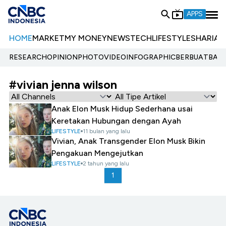
APPS
HOME
MARKET
MY MONEY
NEWS
TECH
LIFESTYLE
SHARIA
E
RESEARCH
OPINION
PHOTO
VIDEO
INFOGRAPHIC
BERBUATBAIK.
#vivian jenna wilson
Anak Elon Musk Hidup Sederhana usai
Keretakan Hubungan dengan Ayah
LIFESTYLE
11 bulan yang lalu
Vivian, Anak Transgender Elon Musk Bikin
Pengakuan Mengejutkan
LIFESTYLE
2 tahun yang lalu
1