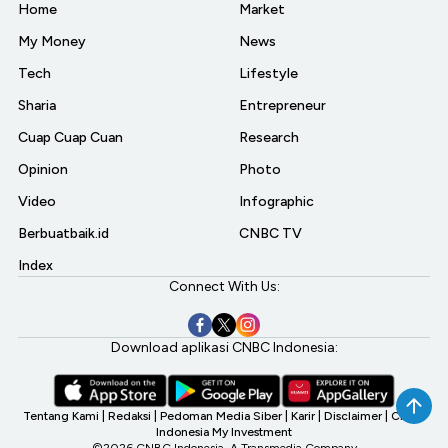
Home
Market
My Money
News
Tech
Lifestyle
Sharia
Entrepreneur
Cuap Cuap Cuan
Research
Opinion
Photo
Video
Infographic
Berbuatbaik.id
CNBC TV
Index
Connect With Us:
Download aplikasi CNBC Indonesia:
Tentang Kami
|
Redaksi
|
Pedoman Media Siber
|
Karir
|
Disclaimer
|
CNBC
Indonesia My Investment