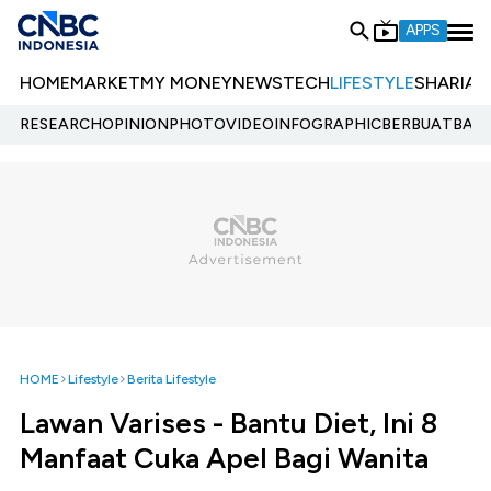
APPS
HOME
MARKET
MY MONEY
NEWS
TECH
LIFESTYLE
SHARIA
E
RESEARCH
OPINION
PHOTO
VIDEO
INFOGRAPHIC
BERBUATBAIK.
HOME
Lifestyle
Berita Lifestyle
Lawan Varises - Bantu Diet, Ini 8
Manfaat Cuka Apel Bagi Wanita