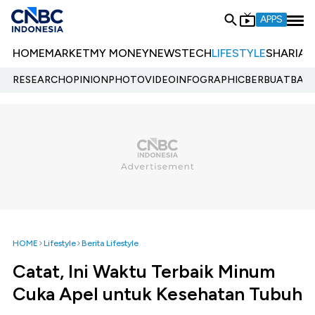
APPS
HOME
MARKET
MY MONEY
NEWS
TECH
LIFESTYLE
SHARIA
E
RESEARCH
OPINION
PHOTO
VIDEO
INFOGRAPHIC
BERBUATBAIK.
HOME
Lifestyle
Berita Lifestyle
Catat, Ini Waktu Terbaik Minum
Cuka Apel untuk Kesehatan Tubuh