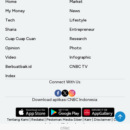
Home
Market
My Money
News
Tech
Lifestyle
Sharia
Entrepreneur
Cuap Cuap Cuan
Research
Opinion
Photo
Video
Infographic
Berbuatbaik.id
CNBC TV
Index
Connect With Us:
Download aplikasi CNBC Indonesia:
Tentang Kami
|
Redaksi
|
Pedoman Media Siber
|
Karir
|
Disclaimer
|
CNBC
Indonesia My Investment
©2026 CNBC Indonesia, A Transmedia Company