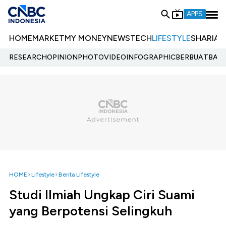
APPS
HOME
MARKET
MY MONEY
NEWS
TECH
LIFESTYLE
SHARIA
E
RESEARCH
OPINION
PHOTO
VIDEO
INFOGRAPHIC
BERBUATBAIK.
HOME
Lifestyle
Berita Lifestyle
Studi Ilmiah Ungkap Ciri Suami
yang Berpotensi Selingkuh