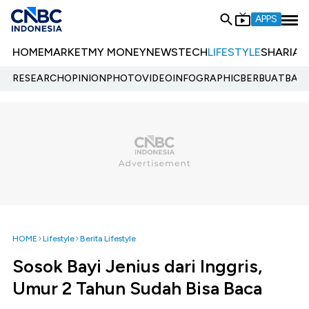
APPS
HOME
MARKET
MY MONEY
NEWS
TECH
LIFESTYLE
SHARIA
E
RESEARCH
OPINION
PHOTO
VIDEO
INFOGRAPHIC
BERBUATBAIK.
HOME
Lifestyle
Berita Lifestyle
Sosok Bayi Jenius dari Inggris,
Umur 2 Tahun Sudah Bisa Baca