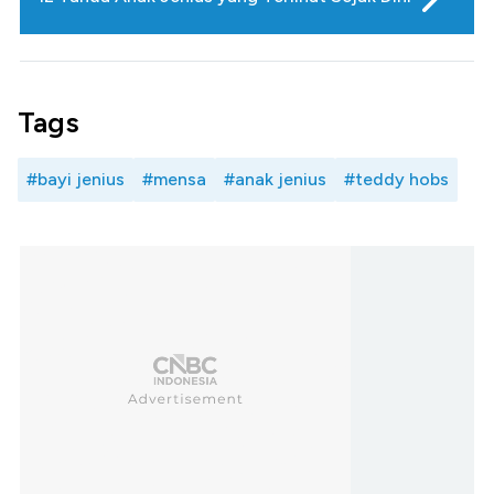
Tags
#bayi jenius
#mensa
#anak jenius
#teddy hobs