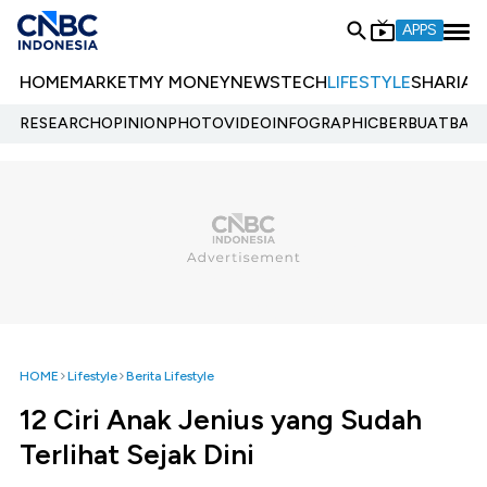
APPS
HOME
MARKET
MY MONEY
NEWS
TECH
LIFESTYLE
SHARIA
E
RESEARCH
OPINION
PHOTO
VIDEO
INFOGRAPHIC
BERBUATBAIK.
HOME
Lifestyle
Berita Lifestyle
12 Ciri Anak Jenius yang Sudah
Terlihat Sejak Dini