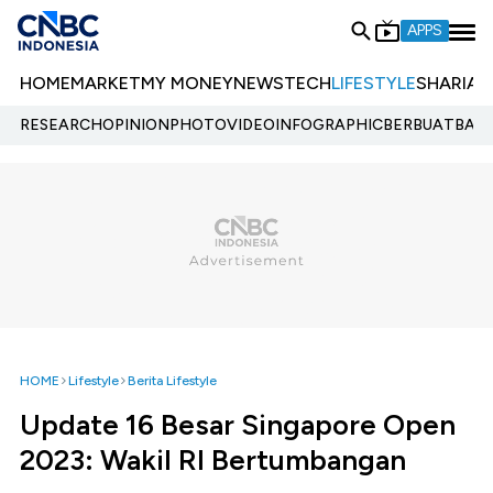
APPS
HOME
MARKET
MY MONEY
NEWS
TECH
LIFESTYLE
SHARIA
E
RESEARCH
OPINION
PHOTO
VIDEO
INFOGRAPHIC
BERBUATBAIK.
HOME
Lifestyle
Berita Lifestyle
Update 16 Besar Singapore Open
2023: Wakil RI Bertumbangan