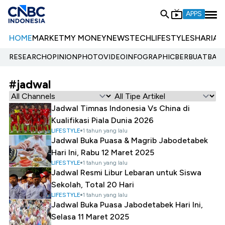
APPS
HOME
MARKET
MY MONEY
NEWS
TECH
LIFESTYLE
SHARIA
E
RESEARCH
OPINION
PHOTO
VIDEO
INFOGRAPHIC
BERBUATBAIK.
#jadwal
Jadwal Timnas Indonesia Vs China di
Kualifikasi Piala Dunia 2026
LIFESTYLE
1 tahun yang lalu
Jadwal Buka Puasa & Magrib Jabodetabek
Hari Ini, Rabu 12 Maret 2025
LIFESTYLE
1 tahun yang lalu
Jadwal Resmi Libur Lebaran untuk Siswa
Sekolah, Total 20 Hari
LIFESTYLE
1 tahun yang lalu
Jadwal Buka Puasa Jabodetabek Hari Ini,
Selasa 11 Maret 2025