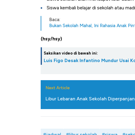
Siswa kembali belajar di sekolah atau mad
Baca:
Bukan Sekolah Mahal, Ini Rahasia Anak Pint
(hsy/hsy)
Saksikan video di bawah ini:
Luis Figo Desak Infantino Mundur Usai K
Next Article
Libur Lebaran Anak Sekolah Diperpanjang
#jadwal
#libur sekolah
#siswa
#seko