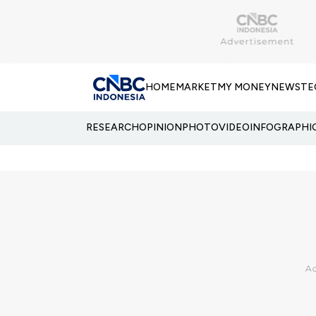
HOME
MARKET
MY MONEY
NEWS
TE
RESEARCH
OPINION
PHOTO
VIDEO
INFOGRAPHI