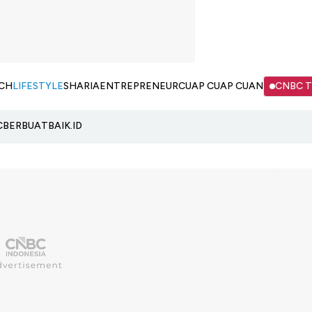
CH
LIFESTYLE
SHARIA
ENTREPRENEUR
CUAP CUAP CUAN
CNBC 
C
BERBUATBAIK.ID