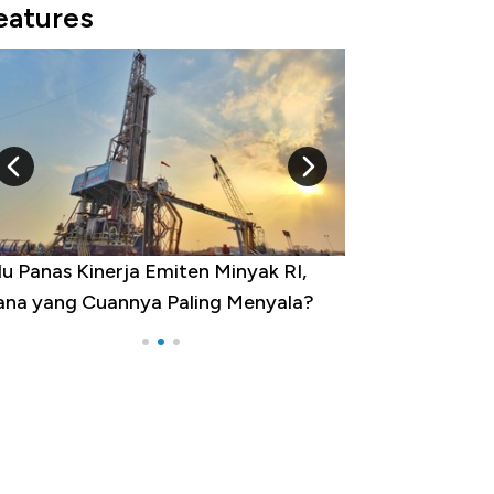
eatures
u Panas Kinerja Emiten Minyak RI,
10 Provinsi den
na yang Cuannya Paling Menyala?
Pengangguran Te