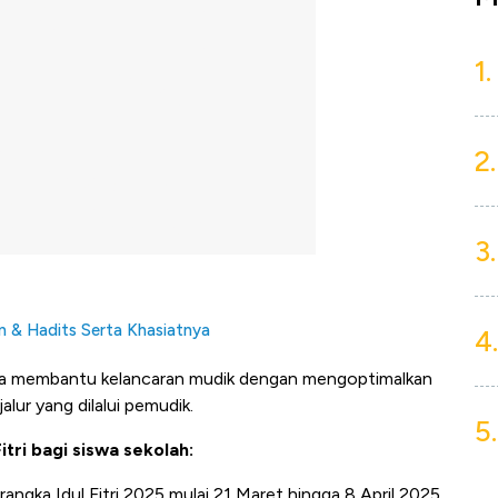
1.
2.
3.
n & Hadits Serta Khasiatnya
4.
aya membantu kelancaran mudik dengan mengoptimalkan
alur yang dilalui pemudik.
5.
itri bagi siswa sekolah:
angka Idul Fitri 2025 mulai 21 Maret hingga 8 April 2025.