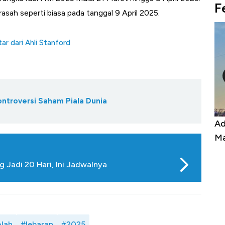
F
rasah seperti biasa pada tanggal 9 April 2025.
ar dari Ahli Stanford
ontroversi Saham Piala Dunia
Kongo Tutup Keran Ekspor, Harga
Ad
Tembaga Terbang ke Zona Berbahaya
Ma
 Jadi 20 Hari, Ini Jadwalnya
lah
#lebaran
#2025