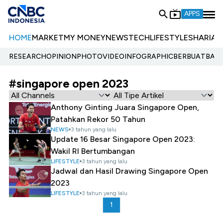
APPS
HOME
MARKET
MY MONEY
NEWS
TECH
LIFESTYLE
SHARIA
E
RESEARCH
OPINION
PHOTO
VIDEO
INFOGRAPHIC
BERBUATBAIK.
#singapore open 2023
Anthony Ginting Juara Singapore Open,
Patahkan Rekor 50 Tahun
NEWS
3 tahun yang lalu
Update 16 Besar Singapore Open 2023:
Wakil RI Bertumbangan
LIFESTYLE
3 tahun yang lalu
Jadwal dan Hasil Drawing Singapore Open
2023
LIFESTYLE
3 tahun yang lalu
1