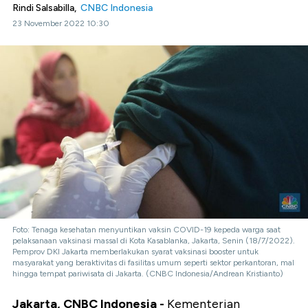
Rindi Salsabilla,
CNBC Indonesia
23 November 2022 10:30
Foto: Tenaga kesehatan menyuntikan vaksin COVID-19 kepeda warga saat
pelaksanaan vaksinasi massal di Kota Kasablanka, Jakarta, Senin (18/7/2022).
Pemprov DKI Jakarta memberlakukan syarat vaksinasi booster untuk
masyarakat yang beraktivitas di fasilitas umum seperti sektor perkantoran, mal
hingga tempat pariwisata di Jakarta. (CNBC Indonesia/Andrean Kristianto)
Jakarta, CNBC Indonesia -
Kementerian