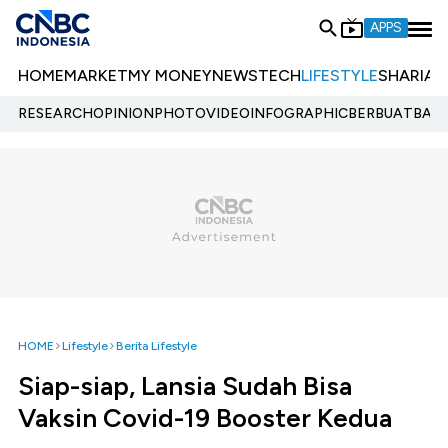
APPS
HOME
MARKET
MY MONEY
NEWS
TECH
LIFESTYLE
SHARIA
E
RESEARCH
OPINION
PHOTO
VIDEO
INFOGRAPHIC
BERBUATBAIK.
HOME
Lifestyle
Berita Lifestyle
Siap-siap, Lansia Sudah Bisa
Vaksin Covid-19 Booster Kedua