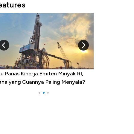
eatures
u Panas Kinerja Emiten Minyak RI,
10 Provinsi den
na yang Cuannya Paling Menyala?
Pengangguran Te