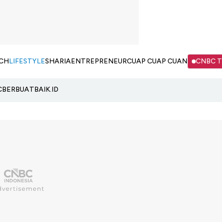
CH
LIFESTYLE
SHARIA
ENTREPRENEUR
CUAP CUAP CUAN
CNBC 
C
BERBUATBAIK.ID