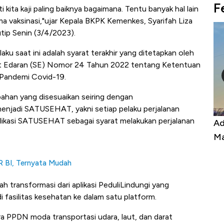
F
i kita kaji paling baiknya bagaimana. Tentu banyak hal lain
a vaksinasi,"ujar Kepala BKPK Kemenkes, Syarifah Liza
utip Senin (3/4/2023).
aku saat ini adalah syarat terakhir yang ditetapkan oleh
rat Edaran (SE) Nomor 24 Tahun 2022 tentang Ketentuan
 Pandemi Covid-19.
ahan yang disesuaikan seiring dengan
 menjadi SATUSEHAT, yakni setiap pelaku perjalanan
ikasi SATUSEHAT sebagai syarat melakukan perjalanan
Kongo Tutup Keran Ekspor, Harga
Ad
Tembaga Terbang ke Zona Berbahaya
Ma
R BI, Ternyata Mudah
 transformasi dari aplikasi PeduliLindungi yang
 fasilitas kesehatan ke dalam satu platform.
a PPDN moda transportasi udara, laut, dan darat