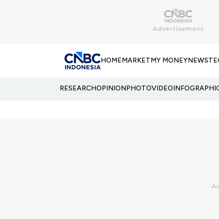
HOME
MARKET
MY MONEY
NEWS
TE
RESEARCH
OPINION
PHOTO
VIDEO
INFOGRAPHI