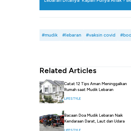
Lebaran Ditanya 'Kapan Punya Anak'? B
#mudik
#lebaran
#vaksin covid
#boo
Related Articles
Catat 12 Tips Aman Meninggalkan
Rumah saat Mudik Lebaran
LIFESTYLE
Bacaan Doa Mudik Lebaran Naik
Kendaraan Darat, Laut dan Udara
LIFESTYLE