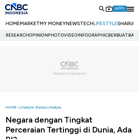
APPS
HOME
MARKET
MY MONEY
NEWS
TECH
LIFESTYLE
SHARIA
E
RESEARCH
OPINION
PHOTO
VIDEO
INFOGRAPHIC
BERBUATBAIK.
HOME
Lifestyle
Berita Lifestyle
Negara dengan Tingkat
Perceraian Tertinggi di Dunia, Ada