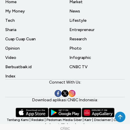
Home
Market
My Money
News
Tech
Lifestyle
Sharia
Entrepreneur
Cuap Cuap Cuan
Research
Opinion
Photo
Video
Infographic
Berbuatbaik.id
CNBC TV
Index
Connect With Us:
Download aplikasi CNBC Indonesia:
Tentang Kami
|
Redaksi
|
Pedoman Media Siber
|
Karir
|
Disclaimer
|
CNBC
Indonesia My Investment
©2026 CNBC Indonesia, A Transmedia Company