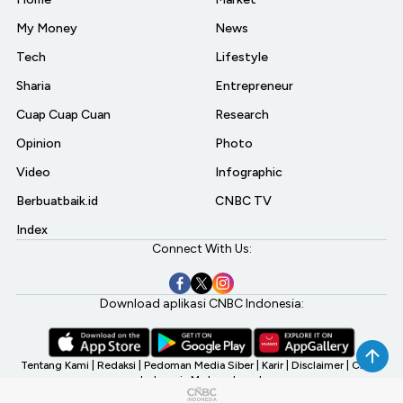
My Money
News
Tech
Lifestyle
Sharia
Entrepreneur
Cuap Cuap Cuan
Research
Opinion
Photo
Video
Infographic
Berbuatbaik.id
CNBC TV
Index
Connect With Us:
Download aplikasi CNBC Indonesia:
Tentang Kami
|
Redaksi
|
Pedoman Media Siber
|
Karir
|
Disclaimer
|
CNBC
Indonesia My Investment
©2026 CNBC Indonesia, A Transmedia Company