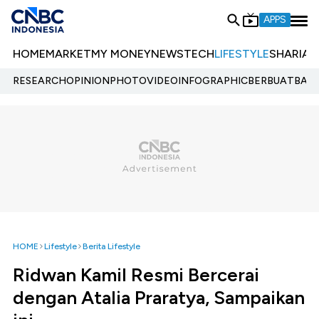
APPS
HOME
MARKET
MY MONEY
NEWS
TECH
LIFESTYLE
SHARIA
E
RESEARCH
OPINION
PHOTO
VIDEO
INFOGRAPHIC
BERBUATBAIK.
HOME
Lifestyle
Berita Lifestyle
Ridwan Kamil Resmi Bercerai
dengan Atalia Praratya, Sampaikan