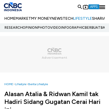
APPS
HOME
MARKET
MY MONEY
NEWS
TECH
LIFESTYLE
SHARIA
E
RESEARCH
OPINION
PHOTO
VIDEO
INFOGRAPHIC
BERBUATBAIK.
HOME
Lifestyle
Berita Lifestyle
Alasan Atalia & Ridwan Kamil tak
Hadiri Sidang Gugatan Cerai Hari