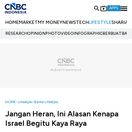
APPS
HOME
MARKET
MY MONEY
NEWS
TECH
LIFESTYLE
SHARIA
E
RESEARCH
OPINION
PHOTO
VIDEO
INFOGRAPHIC
BERBUATBAIK.
HOME
Lifestyle
Berita Lifestyle
Jangan Heran, Ini Alasan Kenapa
Israel Begitu Kaya Raya