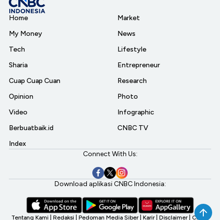
Home
Market
My Money
News
Tech
Lifestyle
Sharia
Entrepreneur
Cuap Cuap Cuan
Research
Opinion
Photo
Video
Infographic
Berbuatbaik.id
CNBC TV
Index
Connect With Us:
Download aplikasi CNBC Indonesia:
Tentang Kami
|
Redaksi
|
Pedoman Media Siber
|
Karir
|
Disclaimer
|
CNBC