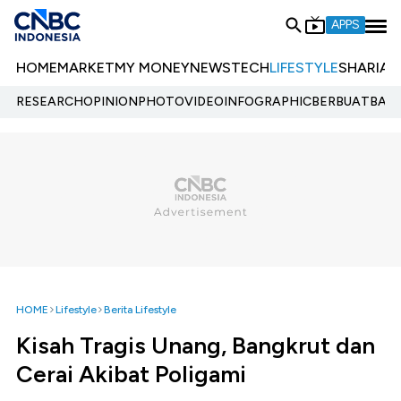
APPS
HOME
MARKET
MY MONEY
NEWS
TECH
LIFESTYLE
SHARIA
E
RESEARCH
OPINION
PHOTO
VIDEO
INFOGRAPHIC
BERBUATBAIK.
HOME
Lifestyle
Berita Lifestyle
Kisah Tragis Unang, Bangkrut dan
Cerai Akibat Poligami