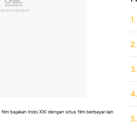
1.
2.
3.
4.
film bajakan Indo XXI dengan situs film berbayar lain
5.