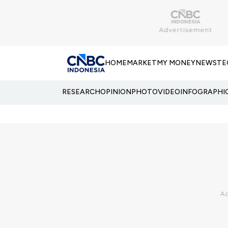
HOME
MARKET
MY MONEY
NEWS
TE
RESEARCH
OPINION
PHOTO
VIDEO
INFOGRAPHI