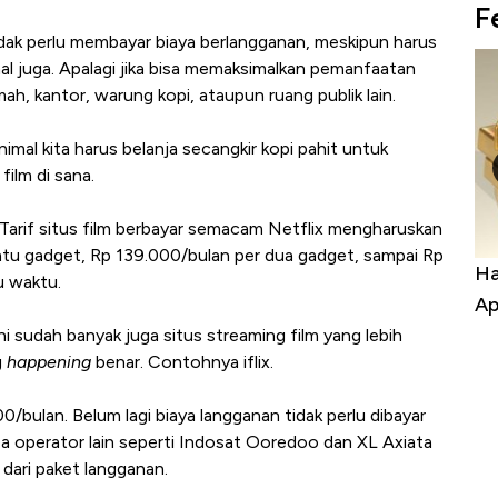
F
idak perlu membayar biaya berlangganan, meskipun harus
hal juga. Apalagi jika bisa memaksimalkan pemanfaatan
mah, kantor, warung kopi, ataupun ruang publik lain.
nimal kita harus belanja secangkir kopi pahit untuk
ilm di sana.
 Tarif situs film berbayar semacam Netflix mengharuskan
atu gadget, Rp 139.000/bulan per dua gadget, sampai Rp
uasai
Harga Batu Bara Bangkit, Ada Kabar
Ha
u waktu.
ng-Airbus?
Baik Buat Pengusaha RI
Ap
 sudah banyak juga situs streaming film yang lebih
g
happening
benar. Contohnya iflix.
/bulan. Belum lagi biaya langganan tidak perlu dibayar
pa operator lain seperti Indosat Ooredoo dan XL Axiata
dari paket langganan.