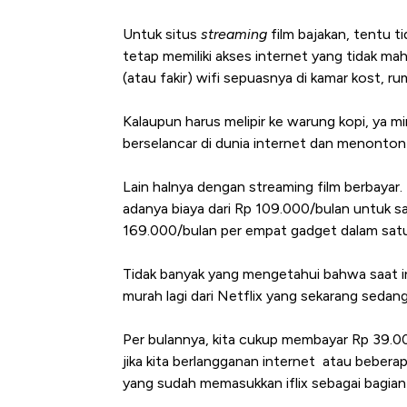
Untuk situs
streaming
film bajakan, tentu t
tetap memiliki akses internet yang tidak ma
(atau fakir) wifi sepuasnya di kamar kost, ru
Kalaupun harus melipir ke warung kopi, ya mi
berselancar di dunia internet dan menonton f
Lain halnya dengan streaming film berbayar.
adanya biaya dari Rp 109.000/bulan untuk s
Ini Kekuatan Uang Embraer K
169.000/bulan per empat gadget dalam sat
Langit Dunia, Pembunuh Boei
Tidak banyak yang mengetahui bahwa saat ini
murah lagi dari Netflix yang sekarang sedan
Per bulannya, kita cukup membayar Rp 39.000
jika kita berlangganan internet atau bebera
yang sudah memasukkan iflix sebagai bagian 