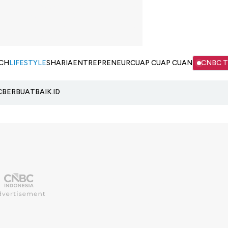
CH
LIFESTYLE
SHARIA
ENTREPRENEUR
CUAP CUAP CUAN
CNBC 
C
BERBUATBAIK.ID