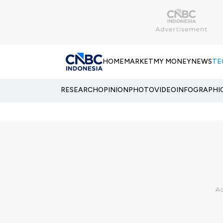
HOME
MARKET
MY MONEY
NEWS
TE
RESEARCH
OPINION
PHOTO
VIDEO
INFOGRAPHI