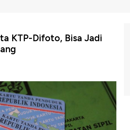
a KTP-Difoto, Bisa Jadi
dang
a