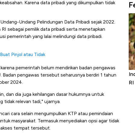
keabsahan. Karena data pribadi yang dikumpulkan tidak
F
at Undang-Undang Pelindungan Data Pribadi sejak 2022.
RI sebagai pemilik data pribadi serta menetapkan
si pemerintah yang lalai melindungi data pribadi.
uat Pinjol atau Tidak
t karena pemerintah belum mendirikan badan pengawas
Bangkit dari Kubur! Bisnis Furniture &
Ind
UU. Badan pengawas tersebut seharusnya berdiri 1 tahun
Alas Kaki Tumbuh Double Digit
RI
tober 2024.
n, dan dia juga kehilangan dasar hukumnya untuk
idak relevan tadi," ujarnya.
ncari cara selain mengumpulkan KTP atau pemindaian
o untuk masyarakat. Termasuk menyediakan opsi agar tidak
gakses tempat tersebut.