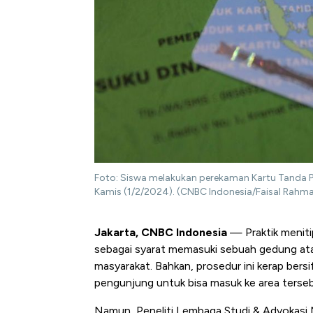
Foto: Siswa melakukan perekaman Kartu Tanda Pe
Kamis (1/2/2024). (CNBC Indonesia/Faisal Rahm
Jakarta, CNBC Indonesia
— Praktik menitip
sebagai syarat memasuki sebuah gedung ata
masyarakat. Bahkan, prosedur ini kerap bers
pengunjung untuk bisa masuk ke area terseb
Namun, Peneliti Lembaga Studi & Advokasi