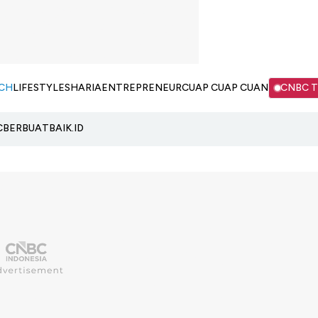
CH
LIFESTYLE
SHARIA
ENTREPRENEUR
CUAP CUAP CUAN
CNBC 
C
BERBUATBAIK.ID