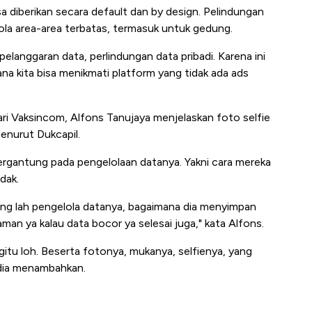
a diberikan secara default dan by design. Pelindungan
lola area-area terbatas, termasuk untuk gedung.
elanggaran data, perlindungan data pribadi. Karena ini
ana kita bisa menikmati platform yang tidak ada ads
ari Vaksincom, Alfons Tanujaya menjelaskan foto selfie
menurut Dukcapil.
rgantung pada pengelolaan datanya. Yakni cara mereka
dak.
tung lah pengelola datanya, bagaimana dia menyimpan
man ya kalau data bocor ya selesai juga," kata Alfons.
gitu loh. Beserta fotonya, mukanya, selfienya, yang
," dia menambahkan.