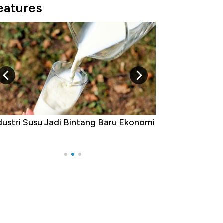
eatures
ustri Susu Jadi Bintang Baru Ekonomi
5 Raja Ekonomi In
Ada Jawa!