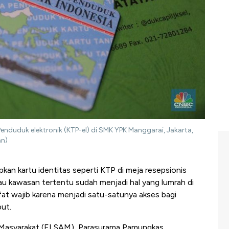
nduduk elektronik (KTP-el) di SMK YPK Manggarai, Jakarta,
an)
kan kartu identitas seperti KTP di meja resepsionis
u kawasan tertentu sudah menjadi hal yang lumrah di
ifat wajib karena menjadi satu-satunya akses bagi
ut.
 Masyarakat (ELSAM), Parasurama Pamungkas,