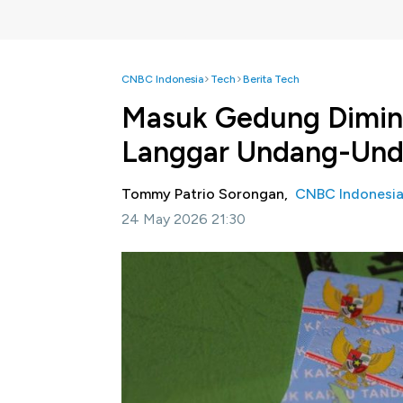
CNBC Indonesia
Tech
Berita Tech
Masuk Gedung Dimint
Langgar Undang-Un
Tommy Patrio Sorongan,
CNBC Indonesi
24 May 2026 21:30