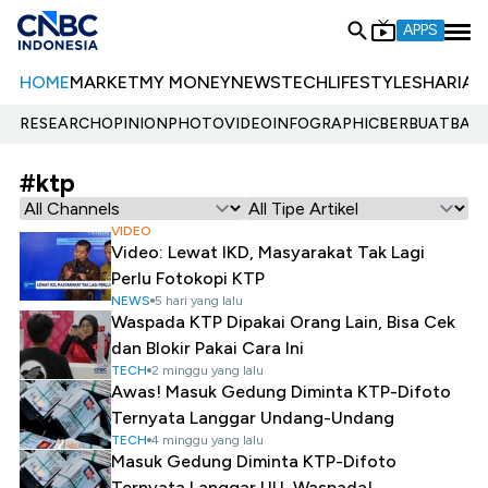
APPS
HOME
MARKET
MY MONEY
NEWS
TECH
LIFESTYLE
SHARIA
E
RESEARCH
OPINION
PHOTO
VIDEO
INFOGRAPHIC
BERBUATBAIK.
#ktp
VIDEO
Video: Lewat IKD, Masyarakat Tak Lagi
Perlu Fotokopi KTP
NEWS
5 hari yang lalu
Waspada KTP Dipakai Orang Lain, Bisa Cek
dan Blokir Pakai Cara Ini
TECH
2 minggu yang lalu
Awas! Masuk Gedung Diminta KTP-Difoto
Ternyata Langgar Undang-Undang
TECH
4 minggu yang lalu
Masuk Gedung Diminta KTP-Difoto
Ternyata Langgar UU, Waspada!