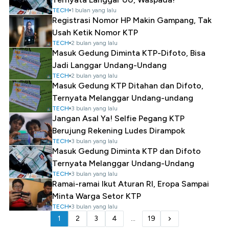
TECH
1 bulan yang lalu
Registrasi Nomor HP Makin Gampang, Tak
Usah Ketik Nomor KTP
TECH
2 bulan yang lalu
Masuk Gedung Diminta KTP-Difoto, Bisa
Jadi Langgar Undang-Undang
TECH
2 bulan yang lalu
Masuk Gedung KTP Ditahan dan Difoto,
Ternyata Melanggar Undang-undang
TECH
3 bulan yang lalu
Jangan Asal Ya! Selfie Pegang KTP
Berujung Rekening Ludes Dirampok
TECH
3 bulan yang lalu
Masuk Gedung Diminta KTP dan Difoto
Ternyata Melanggar Undang-Undang
TECH
3 bulan yang lalu
Ramai-ramai Ikut Aturan RI, Eropa Sampai
Minta Warga Setor KTP
TECH
3 bulan yang lalu
1
2
3
4
...
19